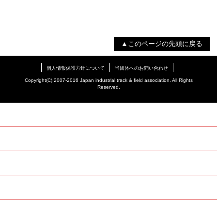
▲このページの先頭に戻る
個人情報保護方針について
当団体へのお問い合わせ
Copyright(C) 2007-2016 Japan industrial track & field association. All Rights
Reserved.
TOP
当連盟について
登録
競技会（スケジュール・申込）
競技会結果